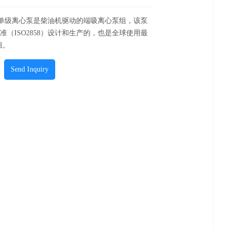
机单级离心泵是柴油机驱动的端吸离心泵组，该泵
8标准（ISO2858）设计和生产的，也是全球使用最
组。
Send Inquiry