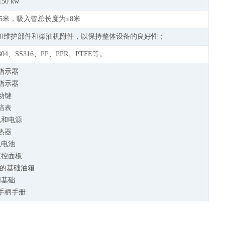
150 kw
5米，吸入管总长度为≤8米
保护和维护部件和柴油机附件，以保持整体设备的良好性；
、SS316、PP、PPR、PTFE等。
温指示器
压指示器
启动键
安培表
机和电源
散热器
组电池
监控面板
时的基础油箱
同基础
机手柄手册