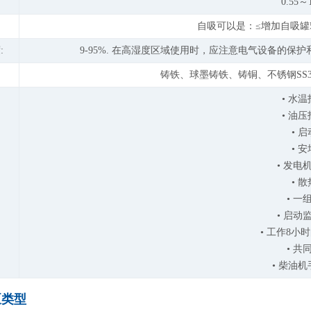
0.55～
自吸可以是：≤增加自吸罐
:
9-95%. 在高湿度区域使用时，应注意电气设备的
铸铁、球墨铸铁、铸铜、不锈钢SS304
• 水
• 油
• 
• 
• 发电
• 
• 一
• 启动
• 工作8小
• 共
• 柴油
泵类型