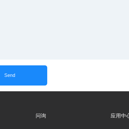
Send
问询
应用中